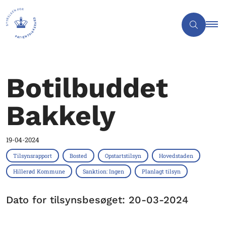
Botilbuddet
Bakkely
19-04-2024
Tilsynsrapport
Bosted
Opstartstilsyn
Hovedstaden
Hillerød Kommune
Sanktion: Ingen
Planlagt tilsyn
Dato for tilsynsbesøget: 20-03-2024