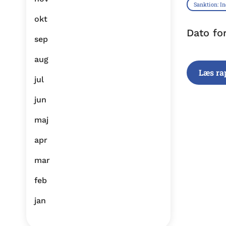
Sanktion: I
okt
Dato fo
sep
aug
Læs ra
jul
jun
maj
apr
mar
feb
jan