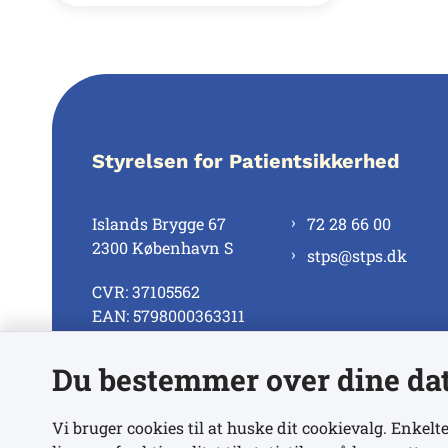
Styrelsen for Patientsikkerhed
Islands Brygge 67
72 28 66 00
2300 København S
stps@stps.dk
CVR: 37105562
EAN: 5798000363311
Du bestemmer over dine da
Se alle kontaktnumre
Vi bruger cookies til at huske dit cookievalg. Enkelte