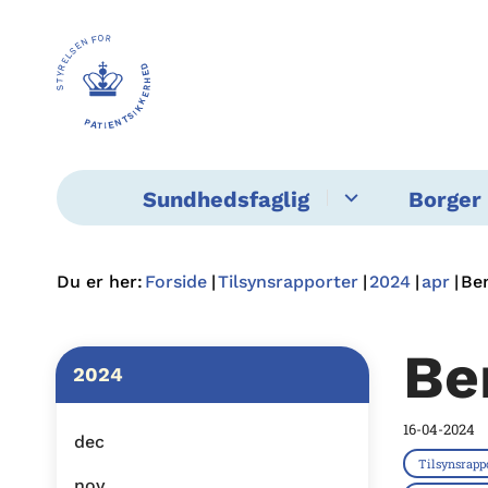
Sundhedsfaglig
Borger 
Du er her:
Forside
Tilsynsrapporter
2024
apr
Ben
Be
2024
16-04-2024
dec
Tilsynsrapp
nov