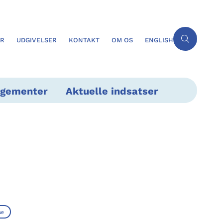
ER
UDGIVELSER
KONTAKT
OM OS
ENGLISH
ngementer
Aktuelle indsatser
ne