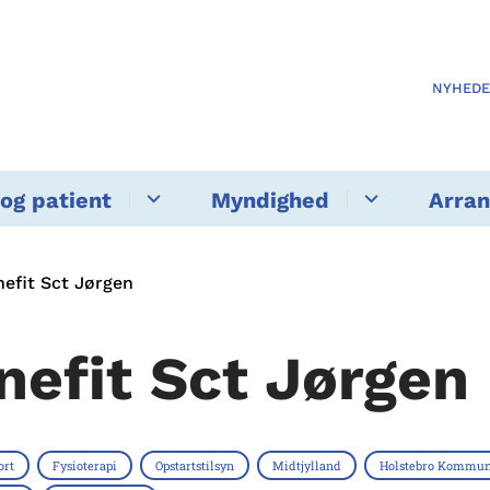
NYHED
og patient
Myndighed
Arra
efit Sct Jørgen
nefit Sct Jørgen
ort
Fysioterapi
Opstartstilsyn
Midtjylland
Holstebro Kommu