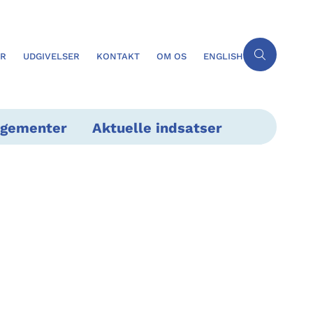
ER
UDGIVELSER
KONTAKT
OM OS
ENGLISH
ngementer
Aktuelle indsatser