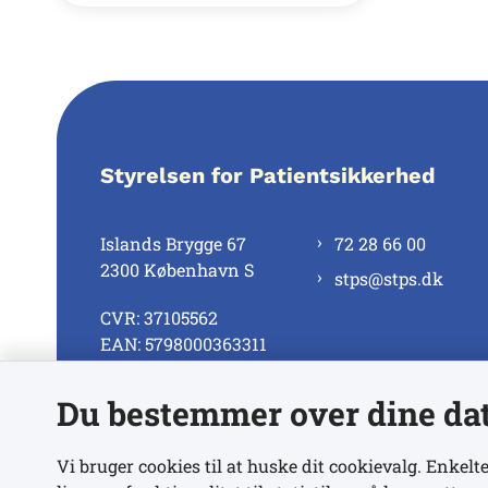
Styrelsen for Patientsikkerhed
Islands Brygge 67
72 28 66 00
2300 København S
stps@stps.dk
CVR: 37105562
EAN: 5798000363311
Du bestemmer over dine da
Se alle kontaktnumre
Vi bruger cookies til at huske dit cookievalg. Enkelte