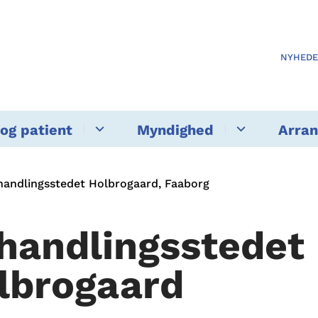
NYHED
og patient
Myndighed
Arra
handlingsstedet Holbrogaard, Faaborg
handlingsstedet
lbrogaard