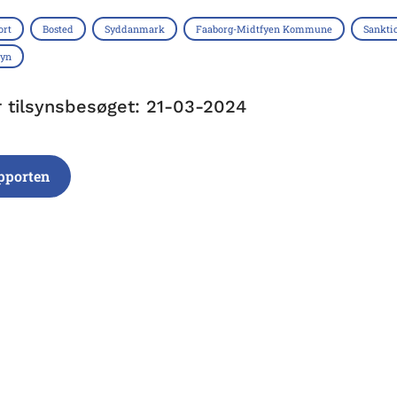
ort
Bosted
Syddanmark
Faaborg-Midtfyen Kommune
Sankti
syn
r tilsynsbesøget: 21-03-2024
pporten