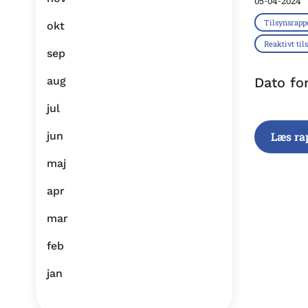
05-04-2024
Tilsynsrapp
okt
Reaktivt til
sep
aug
Dato fo
jul
jun
Læs ra
maj
apr
mar
feb
jan