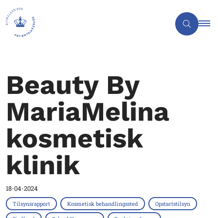
Beauty By
MariaMelina
kosmetisk
klinik
18-04-2024
Tilsynsrapport
Kosmetisk behandlingssted
Opstartstilsyn