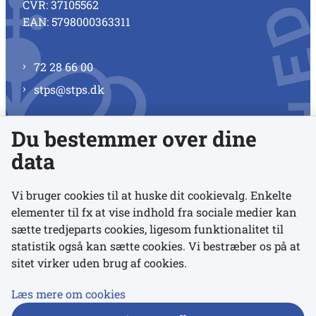
CVR: 37105562
EAN: 5798000363311
72 28 66 00
stps@stps.dk
Du bestemmer over dine
Se alle kontaktnumre
data
Vi bruger cookies til at huske dit cookievalg. Enkelte
elementer til fx at vise indhold fra sociale medier kan
Links
sætte tredjeparts cookies, ligesom funktionalitet til
statistik også kan sætte cookies. Vi bestræber os på at
sitet virker uden brug af cookies.
Udgivelser
Tilgængelighedserklæring
Læs mere om cookies
Data- og privatlivspolitik