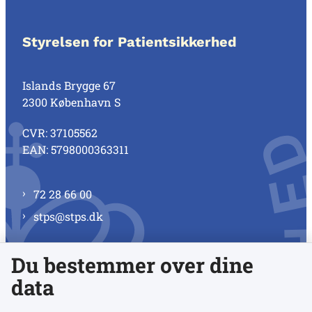
Styrelsen for Patientsikkerhed
Islands Brygge 67
2300 København S
CVR: 37105562
EAN: 5798000363311
72 28 66 00
stps@stps.dk
Du bestemmer over dine
Se alle kontaktnumre
data