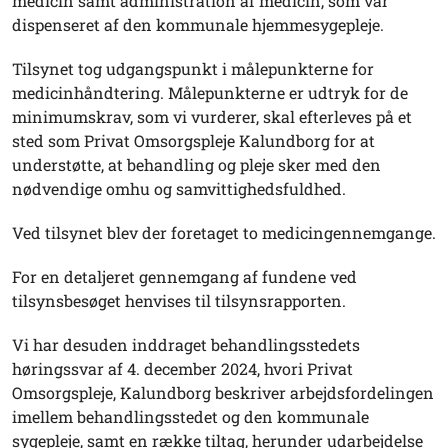
medicin samt administration af medicin, som var
dispenseret af den kommunale hjemmesygepleje.
Tilsynet tog udgangspunkt i målepunkterne for
medicinhåndtering. Målepunkterne er udtryk for de
minimumskrav, som vi vurderer, skal efterleves på et
sted som Privat Omsorgspleje Kalundborg for at
understøtte, at behandling og pleje sker med den
nødvendige omhu og samvittighedsfuldhed.
Ved tilsynet blev der foretaget to medicingennemgange.
For en detaljeret gennemgang af fundene ved
tilsynsbesøget henvises til tilsynsrapporten.
Vi har desuden inddraget behandlingsstedets
høringssvar af 4. december 2024, hvori Privat
Omsorgspleje, Kalundborg beskriver arbejdsfordelingen
imellem behandlingsstedet og den kommunale
sygepleje, samt en række tiltag, herunder udarbejdelse