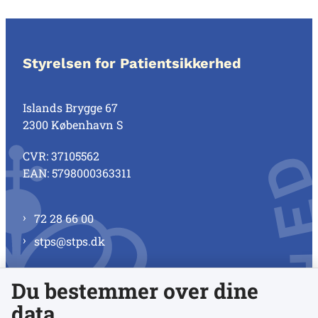
Styrelsen for Patientsikkerhed
Islands Brygge 67
2300 København S
CVR: 37105562
EAN: 5798000363311
72 28 66 00
stps@stps.dk
Du bestemmer over dine
Se alle kontaktnumre
data