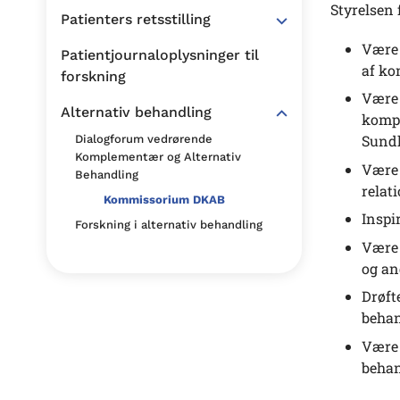
Styrelsen
Patienters retsstilling
Være 
Patientjournaloplysninger til
af ko
forskning
Være 
Alternativ behandling
kompl
Sundh
Dialogforum vedrørende
Komplementær og Alternativ
Være 
Behandling
relat
Kommissorium DKAB
Inspi
Forskning i alternativ behandling
Være 
og an
Drøft
behan
Være 
beha