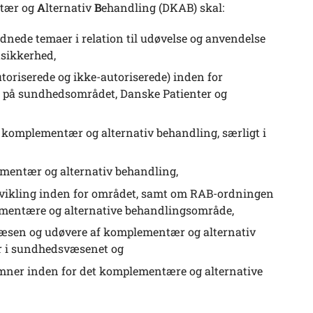
tær og
A
lternativ
B
ehandling (DKAB) skal:
rdnede temaer i relation til udøvelse og anvendelse
sikkerhed,
oriserede og ikke-autoriserede) inden for
r på sundhedsområdet, Danske Patienter og
m komplementær og alternativ behandling, særligt i
lementær og alternativ behandling,
udvikling inden for området, samt om RAB-ordningen
lementære og alternative behandlingsområde,
væsen og udøvere af komplementær og alternativ
r i sundhedsvæsenet og
emner inden for det komplementære og alternative