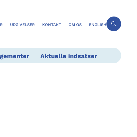
ER
UDGIVELSER
KONTAKT
OM OS
ENGLISH
ngementer
Aktuelle indsatser