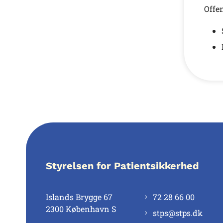
Offe
Styrelsen for Patientsikkerhed
Islands Brygge 67
72 28 66 00
2300 København S
stps@stps.dk