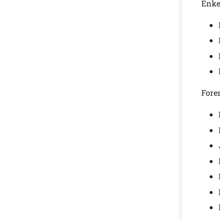
Enke
Fore