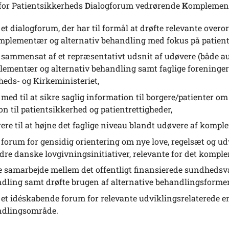
 for Patientsikkerheds
D
ialogforum vedrørende
K
omplemen
et dialogforum, der har til formål at drøfte relevante overo
mplementær og alternativ behandling med fokus på patient
sammensat af et repræsentativt udsnit af udøvere (både aut
ementær og alternativ behandling samt faglige foreninge
eds- og Kirkeministeriet,
med til at sikre saglig information til borgere/patienter o
ion til patientsikkerhed og patientrettigheder,
rere til at højne det faglige niveau blandt udøvere af komp
forum for gensidig orientering om nye love, regelsæt og 
dre danske lovgivningsinitiativer, relevante for det komp
e samarbejde mellem det offentligt finansierede sundheds
dling samt drøfte brugen af alternative behandlingsforme
et idéskabende forum for relevante udviklingsrelaterede 
ndlingsområde.