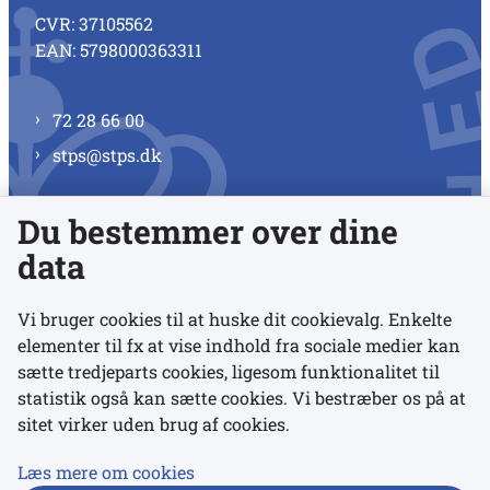
CVR: 37105562
EAN: 5798000363311
72 28 66 00
stps@stps.dk
Du bestemmer over dine
Se alle kontaktnumre
data
Vi bruger cookies til at huske dit cookievalg. Enkelte
elementer til fx at vise indhold fra sociale medier kan
Links
sætte tredjeparts cookies, ligesom funktionalitet til
statistik også kan sætte cookies. Vi bestræber os på at
Udgivelser
sitet virker uden brug af cookies.
Tilgængelighedserklæring
Læs mere om cookies