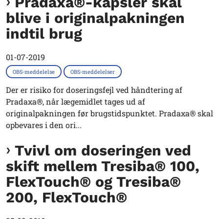
Pradaxa®-kapsler skal
blive i originalpakningen
indtil brug
01-07-2019
OBS-meddelelse
OBS-meddelelser
Der er risiko for doseringsfejl ved håndtering af
Pradaxa®, når lægemidlet tages ud af
originalpakningen før brugstidspunktet. Pradaxa® skal
opbevares i den ori...
Tvivl om doseringen ved
skift mellem Tresiba® 100,
FlexTouch® og Tresiba®
200, FlexTouch®