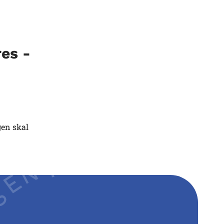
es -
gen skal