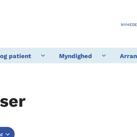
NYHED
og patient
Myndighed
Arra
ser
år