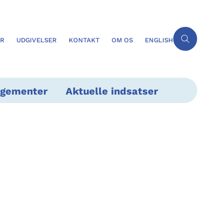
ER
UDGIVELSER
KONTAKT
OM OS
ENGLISH
ngementer
Aktuelle indsatser