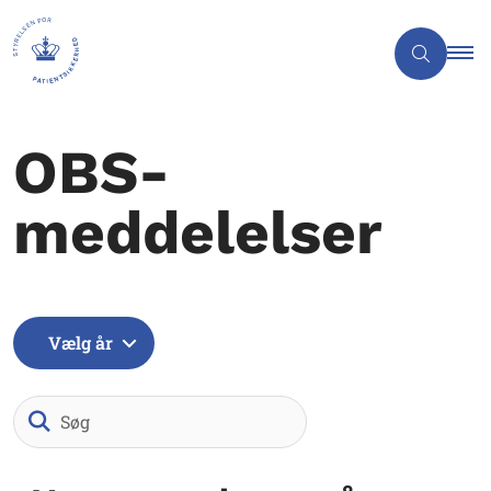
OBS-
meddelelser
Vælg år
Søg