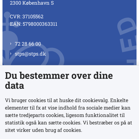
2300 København S
CVR: 37105562
EAN: 5798000363311
72 28 66 00
stps@stps.dk
Du bestemmer over dine
Se alle kontaktnumre
data
Vi bruger cookies til at huske dit cookievalg. Enkelte
elementer til fx at vise indhold fra sociale medier kan
Links
sætte tredjeparts cookies, ligesom funktionalitet til
statistik også kan sætte cookies. Vi bestræber os på at
sitet virker uden brug af cookies.
Udgivelser