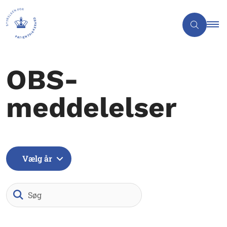
OBS-
meddelelser
Vælg år
Søg