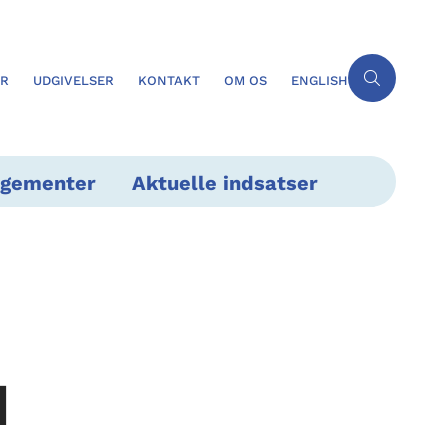
ER
UDGIVELSER
KONTAKT
OM OS
ENGLISH
ngementer
Aktuelle indsatser
d