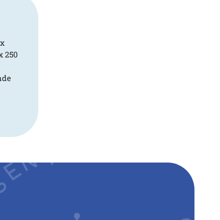
 x
x 250
nde