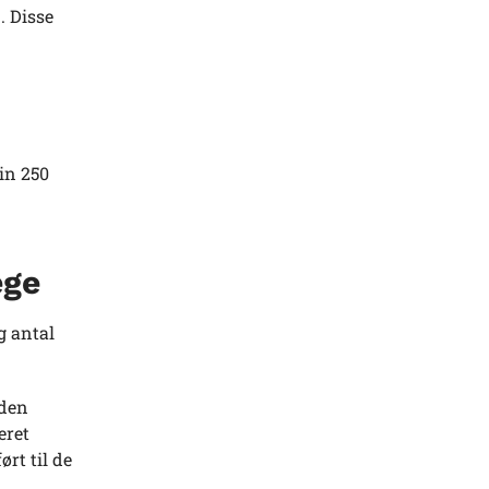
. Disse
in 250
æge
g antal
 den
eret
rt til de