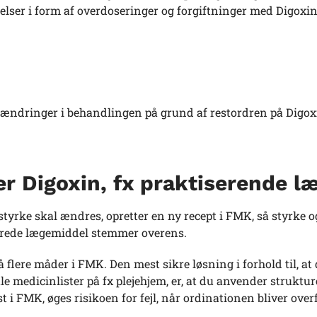
delser i form af overdoseringer og forgiftninger med Digoxin
 ændringer i behandlingen på grund af restordren på Digox
rer Digoxin, fx praktiserende l
tstyrke skal ændres, opretter en ny recept i FMK, så styrke o
verede lægemiddel stemmer overens.
flere måder i FMK. Den mest sikre løsning i forhold til, at
le medicinlister på fx plejehjem, er, at du anvender struktur
i FMK, øges risikoen for fejl, når ordinationen bliver overfø