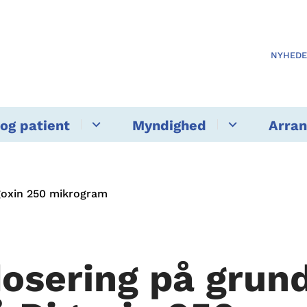
NYHED
og patient
Myndighed
Arra
igoxin 250 mikrogram
ldosering på grun