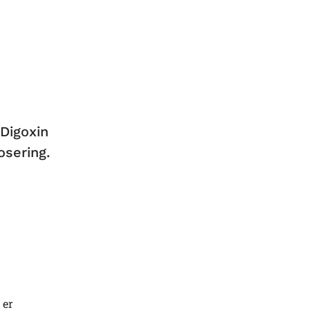
Digoxin
osering.
 er