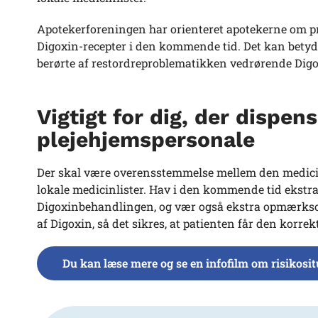
Apotekerforeningen har orienteret apotekerne om pro
Digoxin-recepter i den kommende tid. Det kan betyde 
berørte af restordreproblematikken vedrørende Dig
Vigtigt for dig, der dispen
plejehjemspersonale
Der skal være overensstemmelse mellem den medicin,
lokale medicinlister. Hav i den kommende tid ekstra
Digoxinbehandlingen, og vær også ekstra opmærksom
af Digoxin, så det sikres, at patienten får den korre
Du kan læse mere og se en infofilm om risikosi