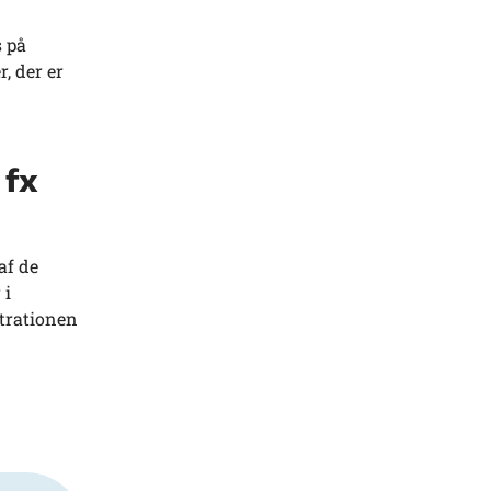
s på
, der er
 fx
af de
 i
trationen