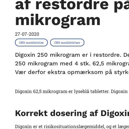
af restordre p
mikrogram
27-07-2020
OBS-meddelelse
OBS-meddelelser
Digoxin 250 mikrogram er i restordre. D
250 mikrogram med 4 stk. 62,5 mikrogra
Vær derfor ekstra opmærksom på styrke 
Digoxin 62,5 mikrogram er lyseblå tabletter. Digoxin
Korrekt dosering af Digoxin
Digoxin er et risikosituationslægemiddel, og et læge