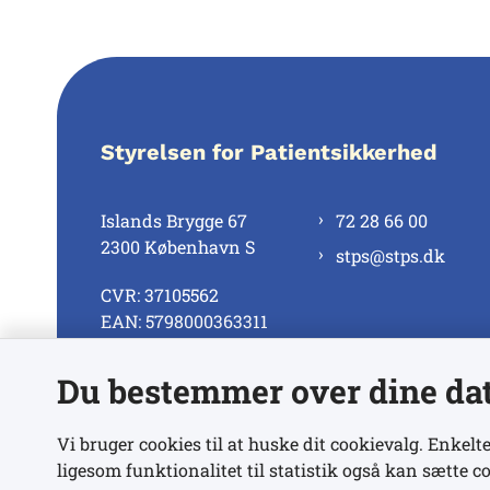
Styrelsen for Patientsikkerhed
Islands Brygge 67
72 28 66 00
2300 København S
stps@stps.dk
CVR: 37105562
EAN: 5798000363311
Du bestemmer over dine da
Se alle kontaktnumre
Vi bruger cookies til at huske dit cookievalg. Enkelte
ligesom funktionalitet til statistik også kan sætte co