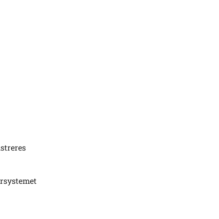
streres
arsystemet