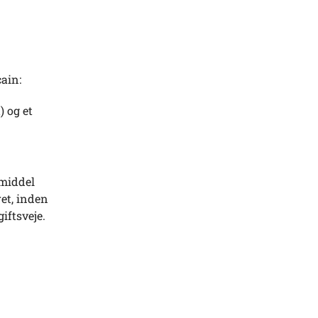
cain:
) og et
emiddel
ret, inden
iftsveje.