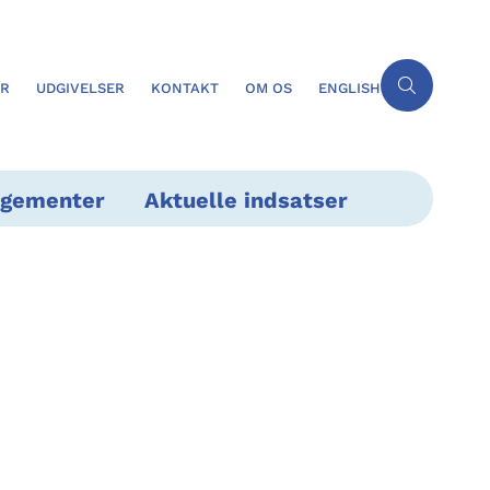
ER
UDGIVELSER
KONTAKT
OM OS
ENGLISH
ngementer
Aktuelle indsatser