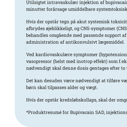
Utilsigtet intravaskulær injektion af bupivacai
minutter forårsage umiddelbare systemtoksisk
Hvis der opstår tegn på akut systemisk toksicit
afbrydes øjeblikkeligt, og CNS-symptomer (CNS
behandles omgående med passende support af 
administration af antikonvulsivt lægemiddel.
Ved kardiovaskulære symptomer (hypotension, 
vasopressor (helst med inotrop effekt) som f.eks
nødvendigt skal denne dosis gentages efter to t
Det kan desuden være nødvendigt at tilføre væ
børn skal tilpasses alder og vægt.
Hvis der opstår kredsløbskollaps, skal der om
*Produktresumé for Bupivacain SAD, injektionsv