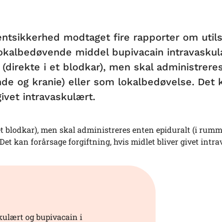
entsikkerhed modtaget fire rapporter om util
lokalbedøvende middel bupivacain intravaskul
(direkte i et blodkar), men skal administrere
de og kranie) eller som lokalbedøvelse. Det 
givet intravaskulært.
et blodkar), men skal administreres enten epiduralt (i rum
et kan forårsage forgiftning, hvis midlet bliver givet intr
kulært og bupivacain i