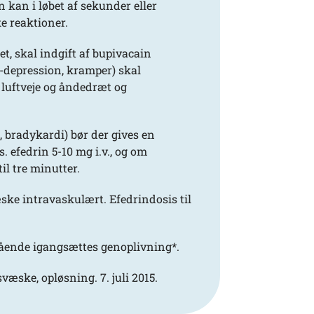
n kan i løbet af sekunder eller
e reaktioner.
et, skal indgift af bupivacain
-depression, kramper) skal
luftveje og åndedræt og
bradykardi) bør der gives en
. efedrin 5-10 mg i.v., og om
il tre minutter.
ske intravaskulært. Efedrindosis til
gående igangsættes genoplivning*.
æske, opløsning. 7. juli 2015.