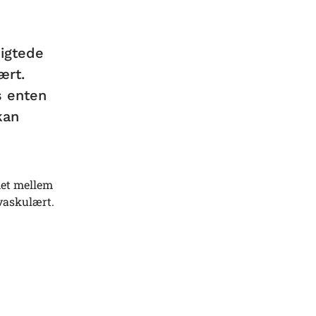
sigtede
ært.
s enten
kan
met mellem
avaskulært.