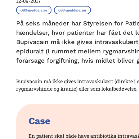
12-09-2017
OBS-meddelelse
OBS-meddelelser
På seks måneder har Styrelsen for Pati
hændelser, hvor patienter har fået det 
Bupivacain må ikke gives intravaskulært 
epiduralt (i rummet mellem rygmarvshin
forårsage forgiftning, hvis midlet bliver 
Bupivacain må ikke gives intravaskulært (direkte i 
rygmarvshinde og kranie) eller som lokalbedøvelse. D
Case
En patient skal både have antibiotika intravas