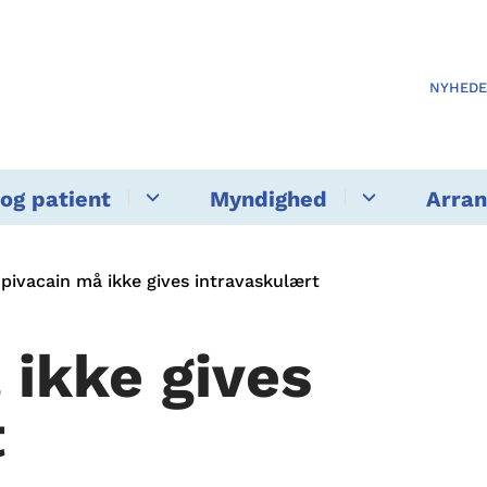
NYHED
og patient
Myndighed
Arra
pivacain må ikke gives intravaskulært
 ikke gives
t