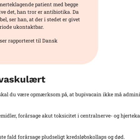
 smerteklagende patient med begge
e det, han tror er antibiotika. Da
l, ser han, at der i stedet er givet
eriode ukontaktbar.
ser rapporteret til Dansk
avaskulært
skal du være opmærksom på, at bupivacain ikke må admini
dler, forårsage akut toksicitet i centralnerve- og hjertek
te fald forårsage pludseligt kredsløbskollaps og død.