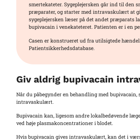
smertekateter. Sygeplejersken går ind til den
præparater, og starter med intravaskulært at giv
sygeplejersken læser på det andet præparats labe
bupivacain i venekateteret. Patienten er i en p
Casen er konstrueret ud fra utilsigtede hændel
Patientsikkerhedsdatabase.
Giv aldrig bupivacain intr
Når du påbegynder en behandling med bupivacain, 
intravaskulært.
Bupivacain kan, ligesom andre lokalbedøvende lægemi
ved høje plasmakoncentrationer i blodet.
Hvis bupivacain gives intravaskulært, kan det i værs