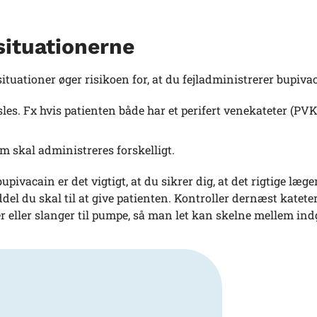
ituationerne
situationer øger risikoen for, at du fejladministrerer bupiva
les. Fx hvis patienten både har et perifert venekateter (PVK
m skal administreres forskelligt.
ivacain er det vigtigt, at du sikrer dig, at det rigtige læg
iddel du skal til at give patienten. Kontroller dernæst katete
 eller slanger til pumpe, så man let kan skelne mellem indg