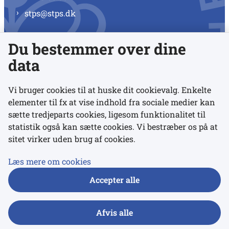
stps@stps.dk
Du bestemmer over dine
Se alle kontaktnumre
data
Vi bruger cookies til at huske dit cookievalg. Enkelte
elementer til fx at vise indhold fra sociale medier kan
Links
sætte tredjeparts cookies, ligesom funktionalitet til
statistik også kan sætte cookies. Vi bestræber os på at
sitet virker uden brug af cookies.
Udgivelser
Tilgængelighedserklæring
Læs mere om cookies
Data- og privatlivspolitik
Accepter alle
Cookies
Afvis alle