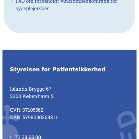
FAQ om forbeholdt virksomhedsområde for
sygeplejersker
Styrelsen for Patientsikkerhed
Islands Brygge 67
2300 København S
CVR: 37105562
EAN: 5798000363311
72 28 66 00