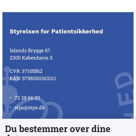
Styrelsen for Patientsikkerhed
Islands Brygge 67
2300 København S
CVR: 37105562
EAN: 5798000363311
72 28 66 00
stps@stps.dk
Du bestemmer over dine
Se alle kontaktnumre