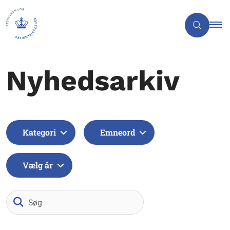
Nyhedsarkiv
Kategori
Emneord
Vælg år
Søg