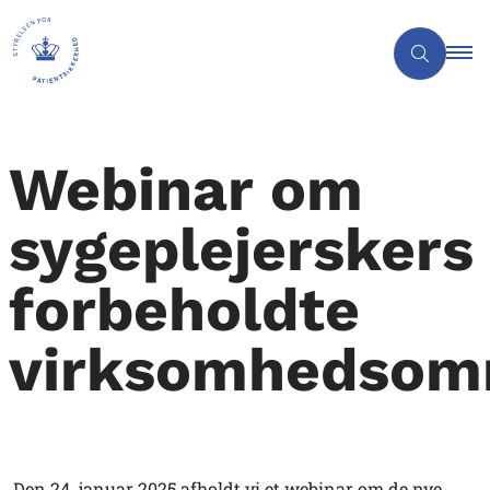
Webinar om
sygeplejerskers
forbeholdte
virksomhedsom
Den 24. januar 2025 afholdt vi et webinar om de nye