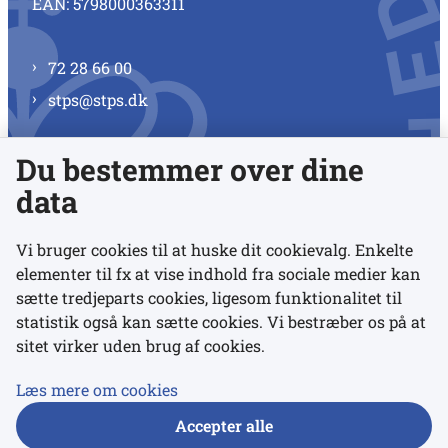
EAN: 5798000363311
72 28 66 00
stps@stps.dk
Du bestemmer over dine
Se alle kontaktnumre
data
Vi bruger cookies til at huske dit cookievalg. Enkelte
elementer til fx at vise indhold fra sociale medier kan
Links
sætte tredjeparts cookies, ligesom funktionalitet til
statistik også kan sætte cookies. Vi bestræber os på at
Udgivelser
sitet virker uden brug af cookies.
Tilgængelighedserklæring
Læs mere om cookies
Data- og privatlivspolitik
Accepter alle
Cookies