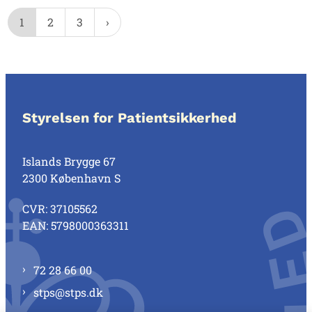
1
2
3
Styrelsen for Patientsikkerhed
Islands Brygge 67
2300 København S
CVR: 37105562
EAN: 5798000363311
72 28 66 00
stps@stps.dk