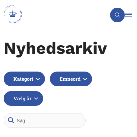
Nyhedsarkiv
Kategori
Emneord
Vælg år
Søg