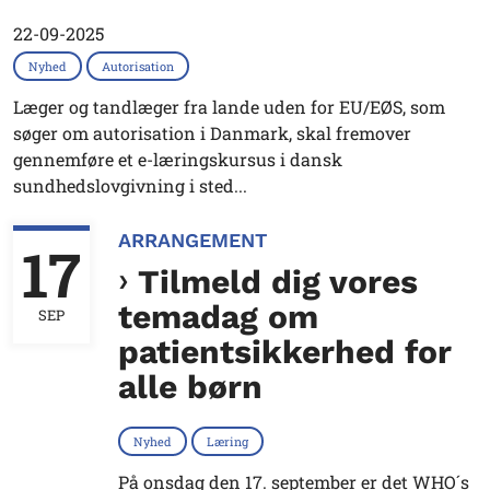
22-09-2025
Nyhed
Autorisation
Læger og tandlæger fra lande uden for EU/EØS, som
søger om autorisation i Danmark, skal fremover
gennemføre et e-læringskursus i dansk
sundhedslovgivning i sted...
ARRANGEMENT
17
Tilmeld dig vores
temadag om
SEP
patientsikkerhed for
alle børn
Nyhed
Læring
På onsdag den 17. september er det WHO´s