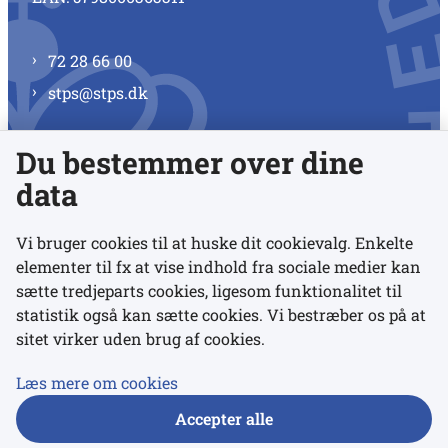
72 28 66 00
stps@stps.dk
Du bestemmer over dine
Se alle kontaktnumre
data
Vi bruger cookies til at huske dit cookievalg. Enkelte
elementer til fx at vise indhold fra sociale medier kan
Links
sætte tredjeparts cookies, ligesom funktionalitet til
statistik også kan sætte cookies. Vi bestræber os på at
Udgivelser
sitet virker uden brug af cookies.
Tilgængelighedserklæring
Læs mere om cookies
Data- og privatlivspolitik
Accepter alle
Cookies