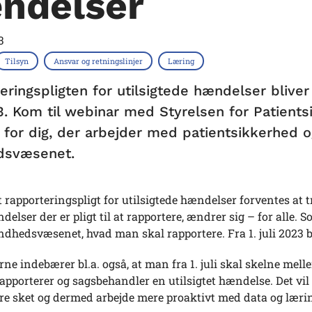
ndelser
3
Tilsyn
Ansvar og retningslinjer
Læring
eringspligten for utilsigtede hændelser bliver
23. Kom til webinar med Styrelsen for Patients
 for dig, der arbejder med patientsikkerhed og
dsvæsenet.
rapporteringspligt for utilsigtede hændelser forventes at træd
delser der er pligt til at rapportere, ændrer sig – for alle.
ndhedsvæsenet, hvad man skal rapportere. Fra 1. juli 2023 bli
e indebærer bl.a. også, at man fra 1. juli skal skelne mel
pporterer og sagsbehandler en utilsigtet hændelse. Det vil 
e sket og dermed arbejde mere proaktivt med data og læring