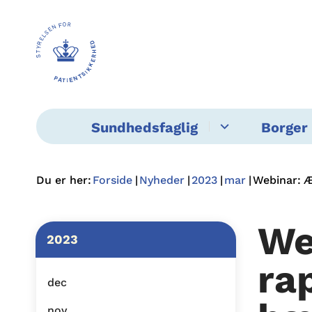
Sundhedsfaglig
Borger 
Du er her:
Forside
Nyheder
2023
mar
Webinar: Æ
We
2023
ra
dec
nov