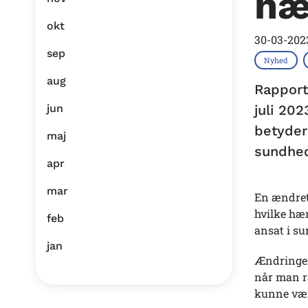
hæ
okt
30-03-202
sep
Nyhed
aug
Rapport
jun
juli 20
betyder
maj
sundhe
apr
mar
En ændret 
hvilke hæn
feb
ansat i su
jan
Ændringern
når man ra
kunne vær