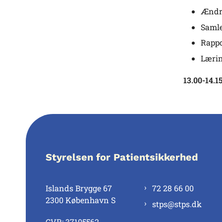
Ændre
Samle
Rappo
Lærin
13.00-14.1
Styrelsen for Patientsikkerhed
Islands Brygge 67
72 28 66 00
2300 København S
stps@stps.dk
CVR: 37105562