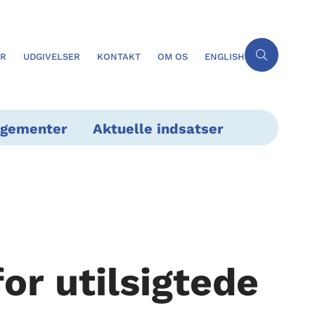
ER
UDGIVELSER
KONTAKT
OM OS
ENGLISH
ngementer
Aktuelle indsatser
or utilsigtede