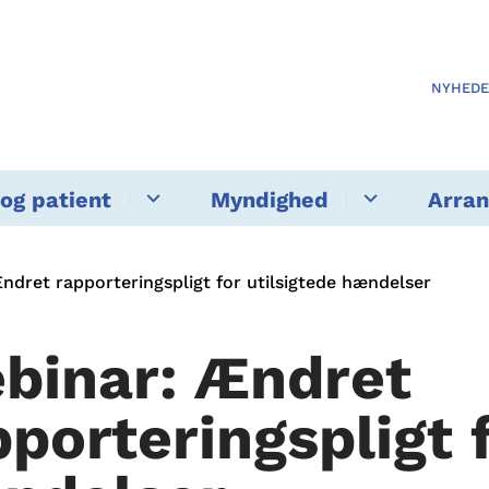
NYHED
og patient
Myndighed
Arra
ndret rapporteringspligt for utilsigtede hændelser
binar: Ændret
pporteringspligt f