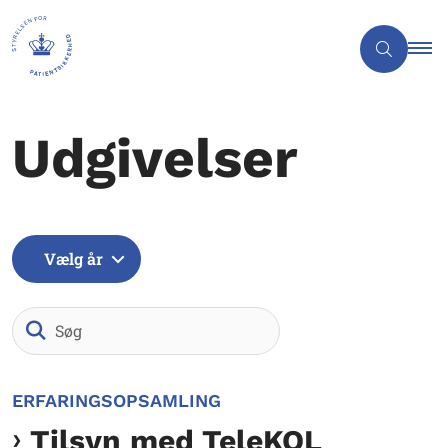
Udgivelser
Vælg år
Søg
ERFARINGSOPSAMLING
Tilsyn med TeleKOL