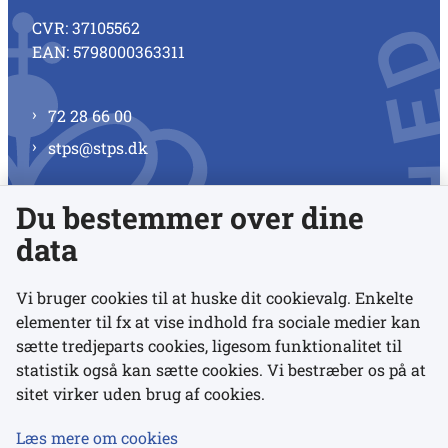
CVR: 37105562
EAN: 5798000363311
72 28 66 00
stps@stps.dk
Du bestemmer over dine
Se alle kontaktnumre
data
Vi bruger cookies til at huske dit cookievalg. Enkelte
elementer til fx at vise indhold fra sociale medier kan
Links
sætte tredjeparts cookies, ligesom funktionalitet til
statistik også kan sætte cookies. Vi bestræber os på at
Udgivelser
sitet virker uden brug af cookies.
Tilgængelighedserklæring
Læs mere om cookies