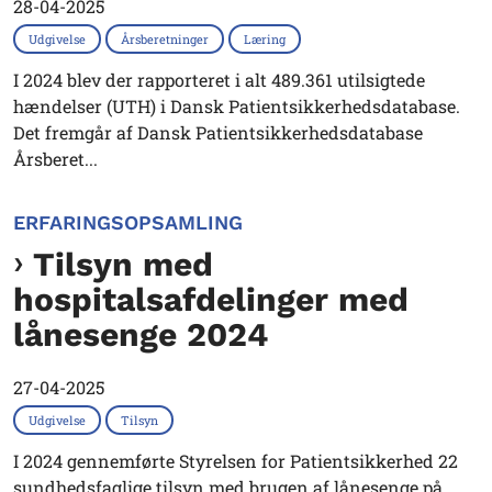
28-04-2025
Udgivelse
Årsberetninger
Læring
I 2024 blev der rapporteret i alt 489.361 utilsigtede
hændelser (UTH) i Dansk Patientsikkerhedsdatabase.
Det fremgår af Dansk Patientsikkerhedsdatabase
Årsberet...
ERFARINGSOPSAMLING
Tilsyn med
hospitalsafdelinger med
lånesenge 2024
27-04-2025
Udgivelse
Tilsyn
I 2024 gennemførte Styrelsen for Patientsikkerhed 22
sundhedsfaglige tilsyn med brugen af lånesenge på