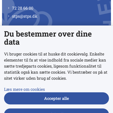
72 28 66 00
stps@stps.dk
Du bestemmer over dine
Se alle kontaktnumre
data
Vi bruger cookies til at huske dit cookievalg. Enkelte
elementer til fx at vise indhold fra sociale medier kan
Links
sætte tredjeparts cookies, ligesom funktionalitet til
statistik også kan sætte cookies. Vi bestræber os på at
Udgivelser
sitet virker uden brug af cookies.
Tilgængelighedserklæring
Læs mere om cookies
Data- og privatlivspolitik
Accepter alle
Cookies