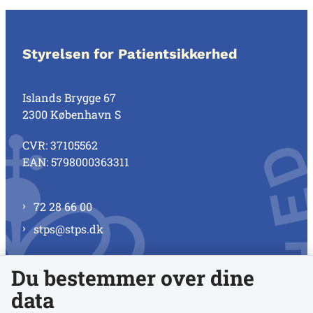
Styrelsen for Patientsikkerhed
Islands Brygge 67
2300 København S
CVR: 37105562
EAN: 5798000363311
72 28 66 00
stps@stps.dk
Du bestemmer over dine
Se alle kontaktnumre
data