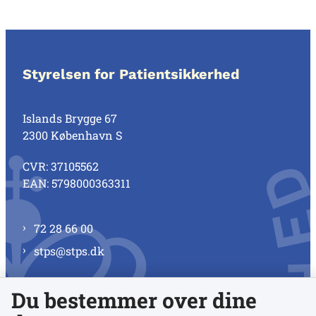
Styrelsen for Patientsikkerhed
Islands Brygge 67
2300 København S
CVR: 37105562
EAN: 5798000363311
72 28 66 00
stps@stps.dk
Du bestemmer over dine
Se alle kontaktnumre