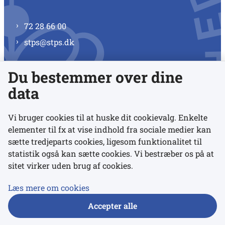
72 28 66 00
stps@stps.dk
Du bestemmer over dine
Se alle kontaktnumre
data
Vi bruger cookies til at huske dit cookievalg. Enkelte
elementer til fx at vise indhold fra sociale medier kan
Links
sætte tredjeparts cookies, ligesom funktionalitet til
statistik også kan sætte cookies. Vi bestræber os på at
Udgivelser
sitet virker uden brug af cookies.
Tilgængelighedserklæring
Læs mere om cookies
Data- og privatlivspolitik
Accepter alle
Cookies