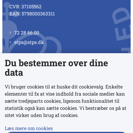
CVR: 37105562
EAN: 5798000363311
72 28 66 00
stps@stps.dk
Du bestemmer over dine
Se alle kontaktnumre
data
Vi bruger cookies til at huske dit cookievalg. Enkelte
elementer til fx at vise indhold fra sociale medier kan
Links
sætte tredjeparts cookies, ligesom funktionalitet til
statistik også kan sætte cookies. Vi bestræber os på at
sitet virker uden brug af cookies.
Udgivelser
Tilgængelighedserklæring
Læs mere om cookies