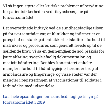
Vi så ingen større eller kritiske problemer af betydning
for patientsikkerheden ved tilsynsbesøgene på
forsvarsområdet.
Det overordnede indtryk ved de sundhedsfaglige tilsyn
på forsvarsområdet var, at klinikker og infirmerier er
præget af en stærk patientsikkerhedskultur i forhold til
instrukser og procedurer, som generelt levede op til de
gældende krav. Vi så en gennemgående god praksis for
journalføring, sygeplejefaglig dokumentation og
medicinhåndtering. Der blev konstateret enkelte
mangler i forhold til håndhygiejne, herunder brug af
armbåndsure og fingerringe, og visse steder var der
mangler i registreringen af vaccinationer til soldater i
forbindelse med udsendelse.
Læs hele opsamlingen om sundhedsfaglige tilsyn på
forsvarsområdet i 2019