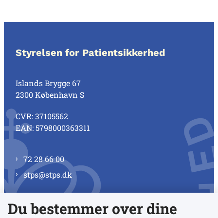
Styrelsen for Patientsikkerhed
Islands Brygge 67
2300 København S
CVR: 37105562
EAN: 5798000363311
72 28 66 00
stps@stps.dk
Du bestemmer over dine
Se alle kontaktnumre