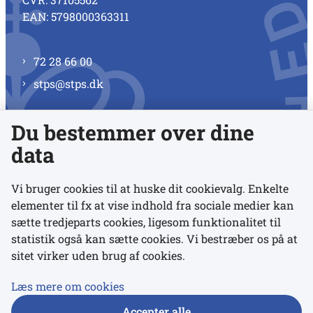
EAN: 5798000363311
72 28 66 00
stps@stps.dk
Du bestemmer over dine
Se alle kontaktnumre
data
Vi bruger cookies til at huske dit cookievalg. Enkelte
elementer til fx at vise indhold fra sociale medier kan
Links
sætte tredjeparts cookies, ligesom funktionalitet til
statistik også kan sætte cookies. Vi bestræber os på at
sitet virker uden brug af cookies.
Udgivelser
Tilgængelighedserklæring
Læs mere om cookies
Data- og privatlivspolitik
Accepter alle