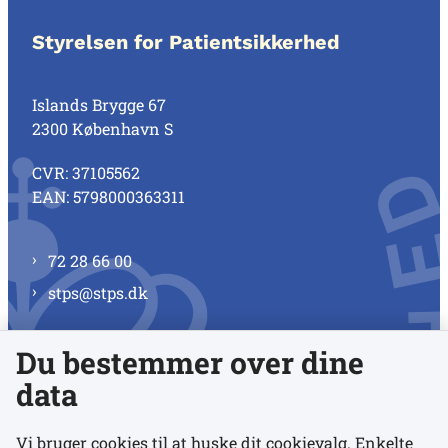
Styrelsen for Patientsikkerhed
Islands Brygge 67
2300 København S
CVR: 37105562
EAN: 5798000363311
72 28 66 00
stps@stps.dk
Du bestemmer over dine
Se alle kontaktnumre
data
Vi bruger cookies til at huske dit cookievalg. Enkelte