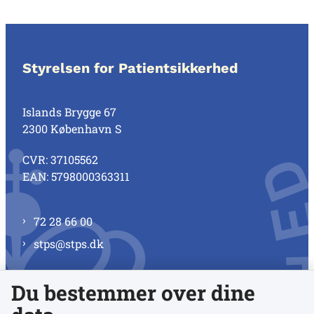
Styrelsen for Patientsikkerhed
Islands Brygge 67
2300 København S
CVR: 37105562
EAN: 5798000363311
72 28 66 00
stps@stps.dk
Du bestemmer over dine
Se alle kontaktnumre