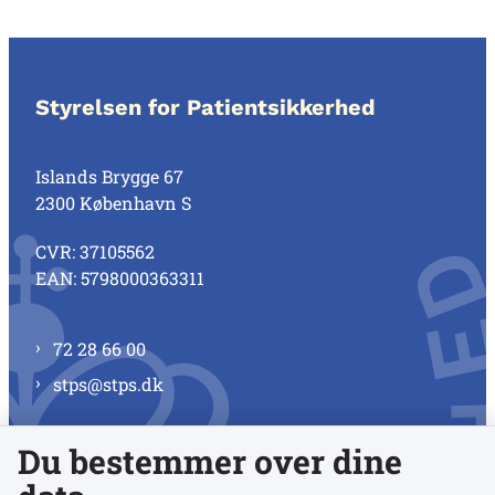
Styrelsen for Patientsikkerhed
Islands Brygge 67
2300 København S
CVR: 37105562
EAN: 5798000363311
72 28 66 00
stps@stps.dk
Du bestemmer over dine
Se alle kontaktnumre