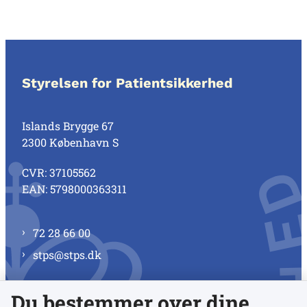
Styrelsen for Patientsikkerhed
Islands Brygge 67
2300 København S
CVR: 37105562
EAN: 5798000363311
72 28 66 00
stps@stps.dk
Du bestemmer over dine
Se alle kontaktnumre