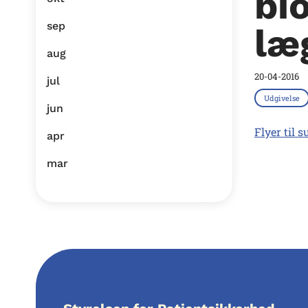
bi
sep
læ
aug
20-04-2016
jul
Udgivelse
jun
Flyer til
apr
mar