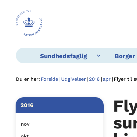
Sundhedsfaglig
Borger 
Du er her:
Forside
Udgivelser
2016
apr
Flyer til
Fly
2016
su
nov
okt