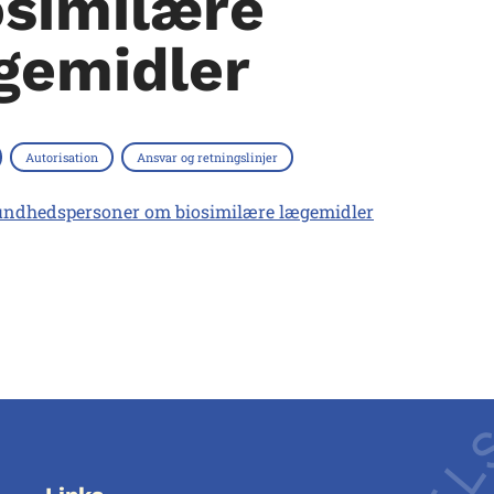
osimilære
gemidler
Autorisation
Ansvar og retningslinjer
 sundhedspersoner om biosimilære lægemidler