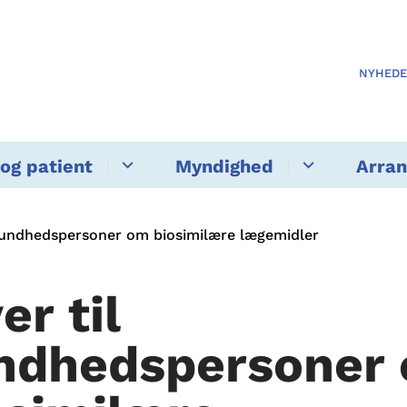
NYHED
og patient
Myndighed
Arra
 sundhedspersoner om biosimilære lægemidler
er til
ndhedspersoner