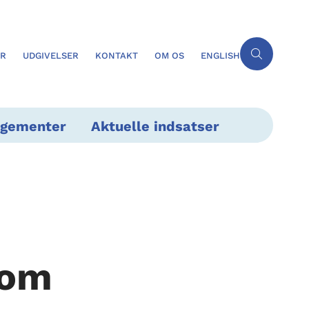
ER
UDGIVELSER
KONTAKT
OM OS
ENGLISH
ngementer
Aktuelle indsatser
 om