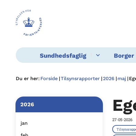
Sundhedsfaglig
Borger 
Du er her:
Forside
Tilsynsrapporter
2026
maj
Eg
Eg
2026
27-05-2026
jan
Tilsynsrapp
feb