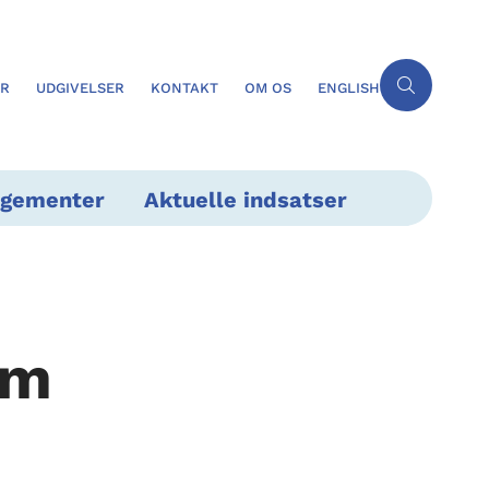
ER
UDGIVELSER
KONTAKT
OM OS
ENGLISH
ngementer
Aktuelle indsatser
em