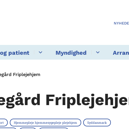
NYHED
og patient
Myndighed
Arra
egård Friplejehjem
egård Friplejehj
ort
Hjemmepleje hjemmesygepleje plejehjem
Syddanmark