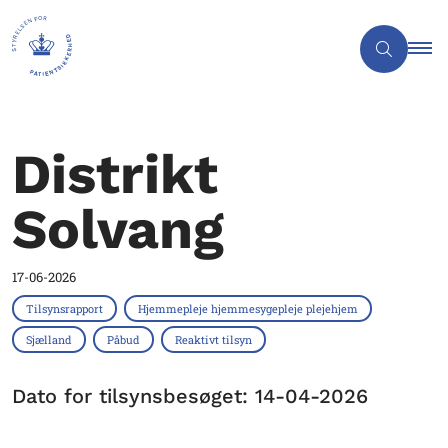
Distrikt
Solvang
17-06-2026
Tilsynsrapport
Hjemmepleje hjemmesygepleje plejehjem
Sjælland
Påbud
Reaktivt tilsyn
Dato for tilsynsbesøget: 14-04-2026