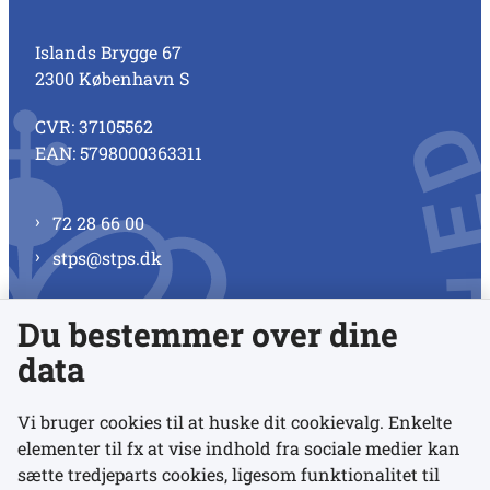
Islands Brygge 67
2300 København S
CVR: 37105562
EAN: 5798000363311
72 28 66 00
stps@stps.dk
Du bestemmer over dine
Se alle kontaktnumre
data
Vi bruger cookies til at huske dit cookievalg. Enkelte
elementer til fx at vise indhold fra sociale medier kan
Links
sætte tredjeparts cookies, ligesom funktionalitet til