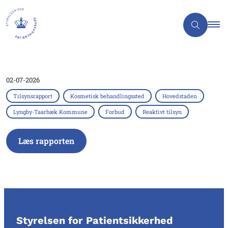
02-07-2026
Tilsynsrapport
Kosmetisk behandlingssted
Hovedstaden
Lyngby-Taarbæk Kommune
Forbud
Reaktivt tilsyn
Læs rapporten
Styrelsen for Patientsikkerhed