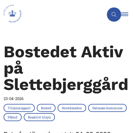
Bostedet Aktiv
på
Slettebjerggård
23-04-2026
Tilsynsrapport
Bosted
Hovedstaden
Halsnæs kommune
Påbud
Reaktivt tilsyn