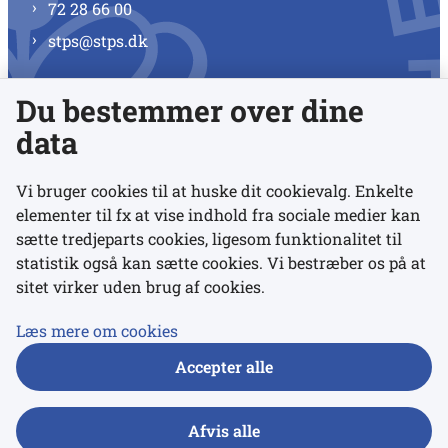
72 28 66 00
stps@stps.dk
Du bestemmer over dine
Se alle kontaktnumre
data
Vi bruger cookies til at huske dit cookievalg. Enkelte
elementer til fx at vise indhold fra sociale medier kan
Links
sætte tredjeparts cookies, ligesom funktionalitet til
statistik også kan sætte cookies. Vi bestræber os på at
sitet virker uden brug af cookies.
Udgivelser
Tilgængelighedserklæring
Læs mere om cookies
Data- og privatlivspolitik
Accepter alle
Cookies
Afvis alle