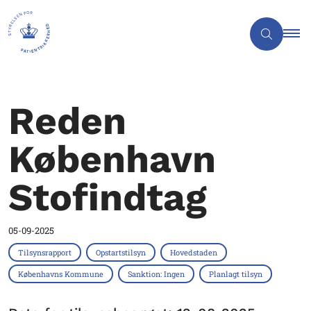
Reden
København
Stofindtag
05-09-2025
Tilsynsrapport
Opstartstilsyn
Hovedstaden
Københavns Kommune
Sanktion: Ingen
Planlagt tilsyn