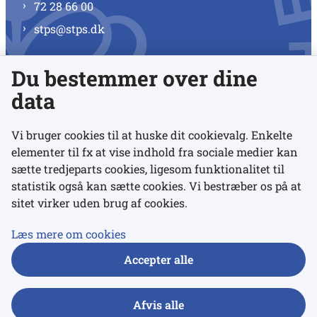
72 28 66 00
stps@stps.dk
Du bestemmer over dine
Se alle kontaktnumre
data
Vi bruger cookies til at huske dit cookievalg. Enkelte
elementer til fx at vise indhold fra sociale medier kan
Links
sætte tredjeparts cookies, ligesom funktionalitet til
statistik også kan sætte cookies. Vi bestræber os på at
sitet virker uden brug af cookies.
Udgivelser
Tilgængelighedserklæring
Læs mere om cookies
Data- og privatlivspolitik
Accepter alle
Cookies
Afvis alle