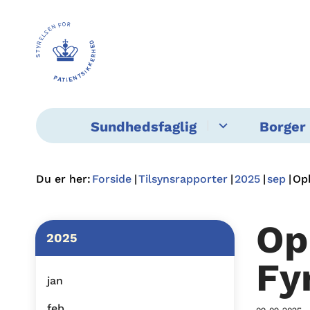
Sundhedsfaglig
Borger 
Du er her:
Forside
Tilsynsrapporter
2025
sep
Op
Op
2025
Fy
jan
feb