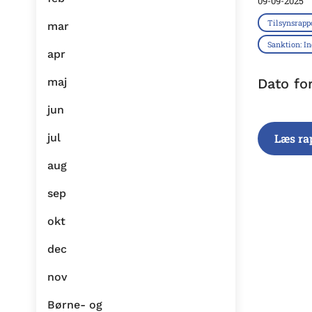
09-09-2025
Tilsynsrapp
mar
Sanktion: I
apr
maj
Dato fo
jun
jul
Læs ra
aug
sep
okt
dec
nov
Børne- og