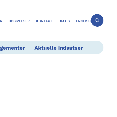
ER
UDGIVELSER
KONTAKT
OM OS
ENGLISH
ngementer
Aktuelle indsatser