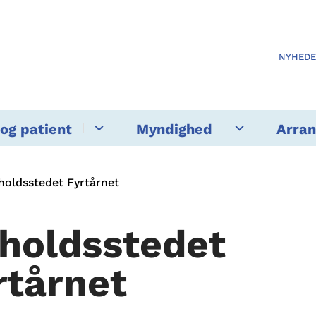
NYHED
og patient
Myndighed
Arra
holdsstedet Fyrtårnet
holdsstedet
rtårnet