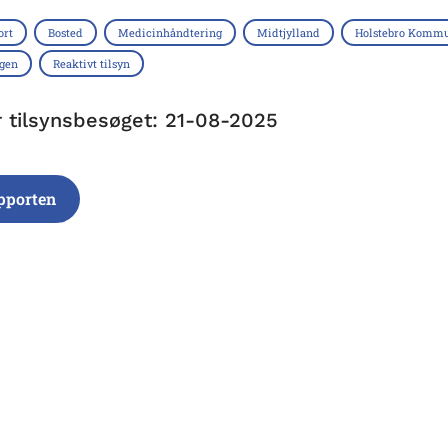
ort
Bosted
Medicinhåndtering
Midtjylland
Holstebro Komm
ngen
Reaktivt tilsyn
r tilsynsbesøget: 21-08-2025
pporten