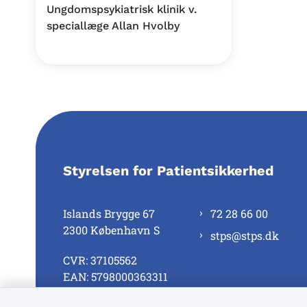
Ungdomspsykiatrisk klinik v.
speciallæge Allan Hvolby
Styrelsen for Patientsikkerhed
Islands Brygge 67
72 28 66 00
2300 København S
stps@stps.dk
CVR: 37105562
EAN: 5798000363311