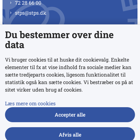
72 28 66 00
stps@stps.dk
Du bestemmer over dine
Se alle kontaktnumre
data
Vi bruger cookies til at huske dit cookievalg. Enkelte
elementer til fx at vise indhold fra sociale medier kan
Links
sætte tredjeparts cookies, ligesom funktionalitet til
statistik også kan sætte cookies. Vi bestræber os på at
sitet virker uden brug af cookies.
Udgivelser
Tilgængelighedserklæring
Læs mere om cookies
Data- og privatlivspolitik
Accepter alle
Cookies
Afvis alle