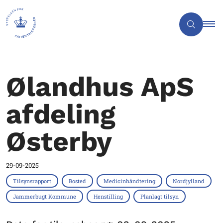
Ølandhus ApS
afdeling
Østerby
29-09-2025
Tilsynsrapport
Bosted
Medicinhåndtering
Nordjylland
Jammerbugt Kommune
Henstilling
Planlagt tilsyn