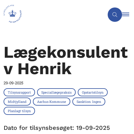
Lægekonsulent
v Henrik
29-09-2025
Tilsynsrapport
Speciallægepraksis
Opstartstilsyn
Midtjylland
Aarhus Kommune
Sanktion: Ingen
Planlagt tilsyn
Dato for tilsynsbesøget: 19-09-2025