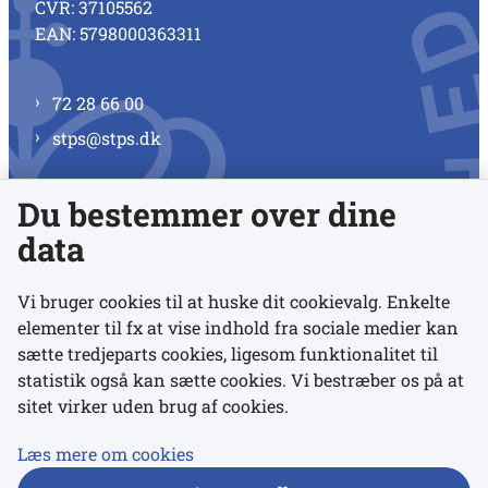
CVR: 37105562
EAN: 5798000363311
72 28 66 00
stps@stps.dk
Du bestemmer over dine
Se alle kontaktnumre
data
Vi bruger cookies til at huske dit cookievalg. Enkelte
elementer til fx at vise indhold fra sociale medier kan
Links
sætte tredjeparts cookies, ligesom funktionalitet til
statistik også kan sætte cookies. Vi bestræber os på at
sitet virker uden brug af cookies.
Udgivelser
Tilgængelighedserklæring
Læs mere om cookies
Data- og privatlivspolitik