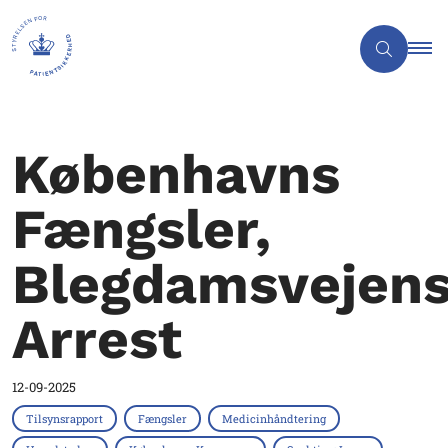
Københavns
Fængsler,
Blegdamsvejen
Arrest
12-09-2025
Tilsynsrapport
Fængsler
Medicinhåndtering