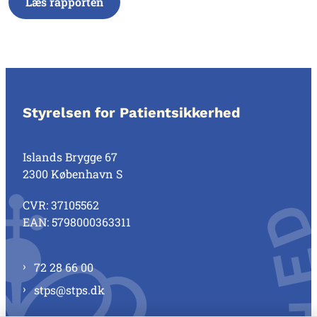
Læs rapporten
Styrelsen for Patientsikkerhed
Islands Brygge 67
2300 København S
CVR: 37105562
EAN: 5798000363311
72 28 66 00
stps@stps.dk