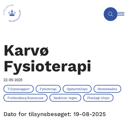
Karvø
Fysioterapi
22-09-2025
Tilsynsrapport
Fysioterapi
Opstartstilsyn
Hovedstaden
Fredensborg Kommune
Sanktion: Ingen
Planlagt tilsyn
Dato for tilsynsbesøget: 19-08-2025