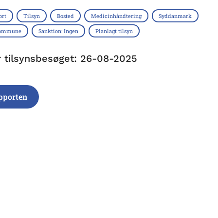
ort
Tilsyn
Bosted
Medicinhåndtering
Syddanmark
Kommune
Sanktion: Ingen
Planlagt tilsyn
r tilsynsbesøget: 26-08-2025
pporten