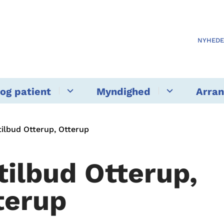
NYHED
og patient
Myndighed
Arra
ilbud Otterup, Otterup
tilbud Otterup,
terup