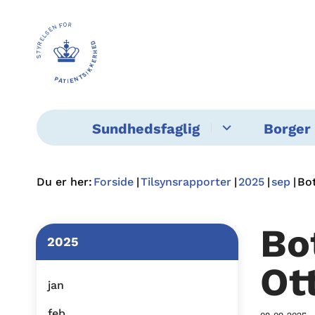
Sundhedsfaglig
Borger 
Du er her:
Forside
Tilsynsrapporter
2025
sep
Bot
Bo
2025
Ot
jan
feb