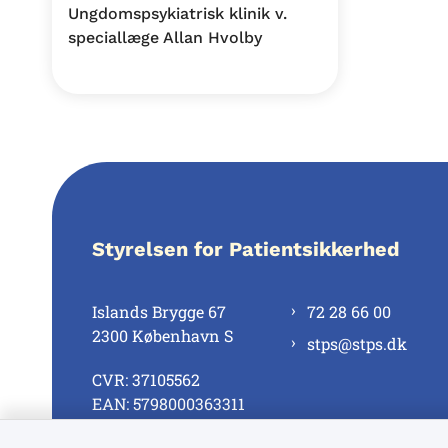
Ungdomspsykiatrisk klinik v.
speciallæge Allan Hvolby
Styrelsen for Patientsikkerhed
Islands Brygge 67
72 28 66 00
2300 København S
stps@stps.dk
CVR: 37105562
EAN: 5798000363311