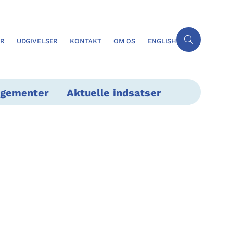
ER
UDGIVELSER
KONTAKT
OM OS
ENGLISH
ngementer
Aktuelle indsatser