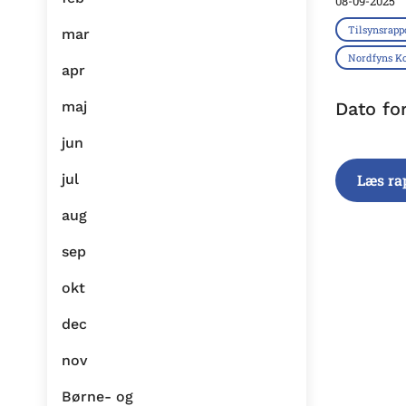
08-09-2025
Tilsynsrapp
mar
Nordfyns 
apr
maj
Dato fo
jun
jul
Læs ra
aug
sep
okt
dec
nov
Børne- og