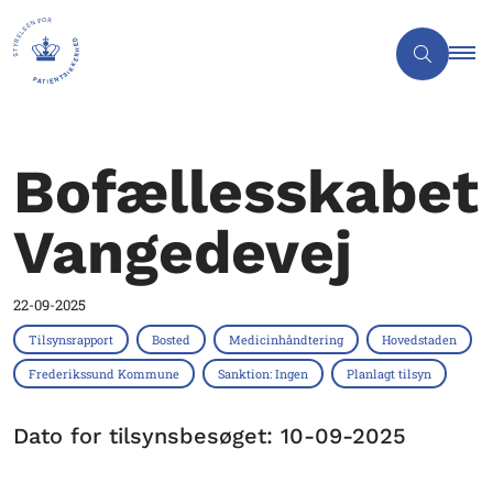
Bofællesskabet
Vangedevej
22-09-2025
Tilsynsrapport
Bosted
Medicinhåndtering
Hovedstaden
Frederikssund Kommune
Sanktion: Ingen
Planlagt tilsyn
Dato for tilsynsbesøget: 10-09-2025