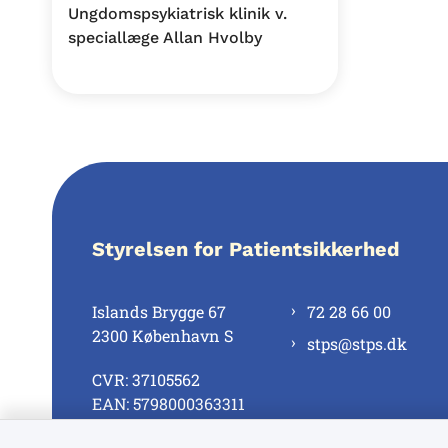
Ungdomspsykiatrisk klinik v.
speciallæge Allan Hvolby
Styrelsen for Patientsikkerhed
Islands Brygge 67
72 28 66 00
2300 København S
stps@stps.dk
CVR: 37105562
EAN: 5798000363311