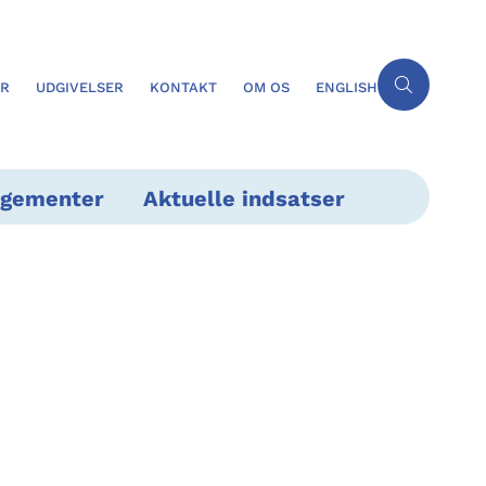
ER
UDGIVELSER
KONTAKT
OM OS
ENGLISH
ngementer
Aktuelle indsatser