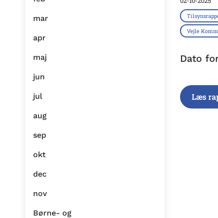
02-10-2025
Tilsynsrapp
mar
Vejle Kom
apr
maj
Dato fo
jun
jul
Læs ra
aug
sep
okt
dec
nov
Børne- og