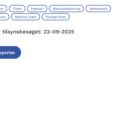
ort
Tilsyn
Psykiatri
Medicinhåndtering
Syddanmark
mune
Sanktion: Ingen
Planlagt tilsyn
r tilsynsbesøget: 23-09-2025
pporten