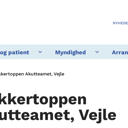
NYHED
og patient
Myndighed
Arra
kertoppen Akutteamet, Vejle
kkertoppen
utteamet, Vejle