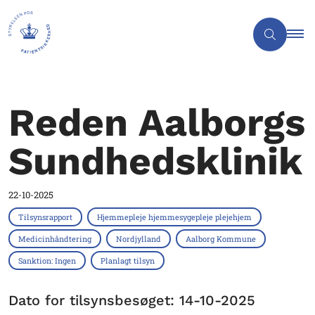
Reden Aalborgs
Sundhedsklinik
22-10-2025
Tilsynsrapport
Hjemmepleje hjemmesygepleje plejehjem
Medicinhåndtering
Nordjylland
Aalborg Kommune
Sanktion: Ingen
Planlagt tilsyn
Dato for tilsynsbesøget: 14-10-2025