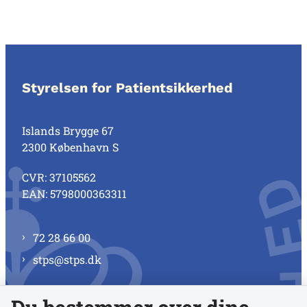
Styrelsen for Patientsikkerhed
Islands Brygge 67
2300 København S
CVR: 37105562
EAN: 5798000363311
72 28 66 00
stps@stps.dk