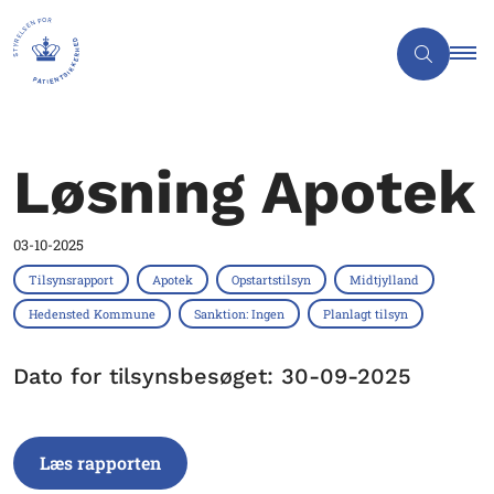
Løsning Apotek
03-10-2025
Tilsynsrapport
Apotek
Opstartstilsyn
Midtjylland
Hedensted Kommune
Sanktion: Ingen
Planlagt tilsyn
Dato for tilsynsbesøget: 30-09-2025
Læs rapporten